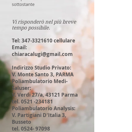
sottostante
Vi risponderò nel più breve
tempo possibile.
Tel:
347-3321610
cellulare
Email:
chiaracalugi@gmail.com
Indirizzo Studio Privato:
V. Monte Santo 3, PARMA
Poliambulatorio Medi-
Saluser:
V. Verdi 27/a, 43121 Parma
tel.
0521 -234181
Poliambulatorio Analysis:
V. Partigiani D'Italia 3,
Busseto
tel.
0524- 97098